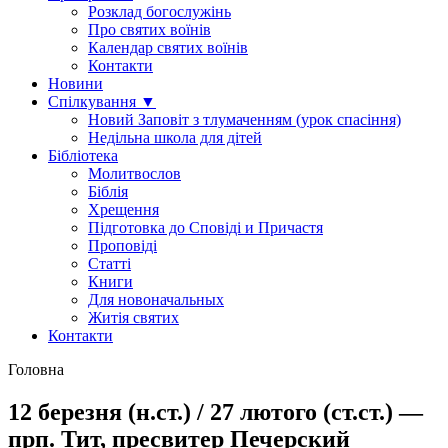
Розклад богослужінь
Про святих воїнів
Календар святих воїнів
Контакти
Новини
Спілкування ▼
Новий Заповіт з тлумаченням (урок спасіння)
Недільна школа для дітей
Бібліотека
Молитвослов
Біблія
Хрещення
Підготовка до Сповіді и Причастя
Проповіді
Статті
Книги
Для новоначальных
Житія святих
Контакти
Головна
12 березня (н.ст.) / 27 лютого (ст.ст.) —
прп. Тит, пресвитер Печерский