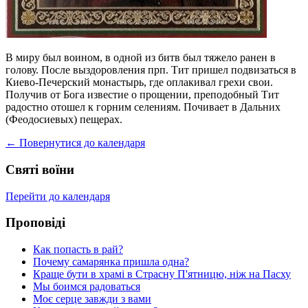
В миру был воином, в одной из битв был тяжело ранен в
голову. После выздоровления прп. Тит пришел подвизаться в
Киево-Печерский монастырь, где оплакивал грехи свои.
Получив от Бога известие о прощении, преподобный Тит
радостно отошел к горним селениям. Почивает в Дальних
(Феодосиевых) пещерах.
← Повернутися до календаря
Святі воїни
Перейти до календаря
Проповіді
Как попасть в рай?
Почему самарянка пришла одна?
Краще бути в храмі в Страсну П'ятницю, ніж на Пасху
Мы боимся радоваться
Моє серце завжди з вами