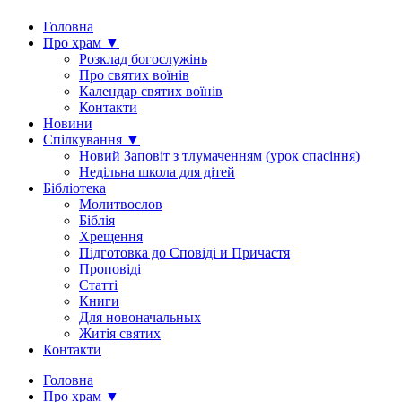
Головна
Про храм ▼
Розклад богослужінь
Про святих воїнів
Календар святих воїнів
Контакти
Новини
Спілкування ▼
Новий Заповіт з тлумаченням (урок спасіння)
Недільна школа для дітей
Бібліотека
Молитвослов
Біблія
Хрещення
Підготовка до Сповіді и Причастя
Проповіді
Статті
Книги
Для новоначальных
Житія святих
Контакти
Головна
Про храм ▼