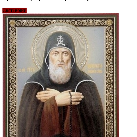
Святі воїни