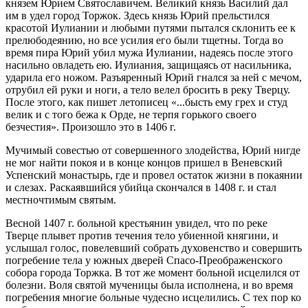
князем Юрием Святославичем. Великий князь Василий дал
им в удел город Торжок. Здесь князь Юрий прельстился
красотой Иулиании и любыми путями пытался склонить ее к
прелюбодеянию, но все усилия его были тщетны. Тогда во
время пира Юрий убил мужа Иулиании, надеясь после этого
насильно овладеть ею. Иулиания, защищаясь от насильника,
ударила его ножом. Разъяренный Юрий гнался за ней с мечом,
отрубил ей руки и ноги, а тело велел бросить в реку Тверцу.
После этого, как пишет летописец «...бысть ему грех и студ
велик и с того бежа к Орде, не терпя горького своего
безчестия». Произошло это в 1406 г.
Мучимый совестью от совершенного злодейства, Юрий нигде
не мог найти покоя и в конце концов пришел в Веневский
Успенский монастырь, где и провел остаток жизни в покаянии
и слезах. Раскаявшийся убийца скончался в 1408 г. и стал
местночтимым святым.
Весной 1407 г. больной крестьянин увидел, что по реке
Тверце плывет против течения тело убиенной княгини, и
услышал голос, повелевший собрать духовенство и совершить
погребение тела у южных дверей Спасо-Преображенского
собора города Торжка. В тот же момент больной исцелился от
болезни. Воля святой мученицы была исполнена, и во время
погребения многие больные чудесно исцелились. С тех пор ко