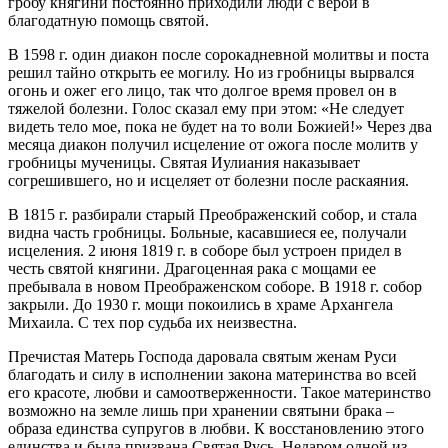
гробу княгини постоянно приходили люди с верой в
благодатную помощь святой.
В 1598 г. один диакон после сорокадневной молитвы и поста
решил тайно открыть ее могилу. Но из гробницы вырвался
огонь и ожег его лицо, так что долгое время провел он в
тяжелой болезни. Голос сказал ему при этом: «Не следует
видеть тело мое, пока не будет на то воли Божией!» Через два
месяца диакон получил исцеление от ожога после молитв у
гробницы мученицы. Святая Иулиания наказывает
согрешившего, но и исцеляет от болезни после раскаяния.
В 1815 г. разбирали старый Преображенский собор, и стала
видна часть гробницы. Больные, касавшиеся ее, получали
исцеления. 2 июня 1819 г. в соборе был устроен придел в
честь святой княгини. Драгоценная рака с мощами ее
пребывала в новом Преображенском соборе. В 1918 г. собор
закрыли. До 1930 г. мощи покоились в храме Архангела
Михаила. С тех пор судьба их неизвестна.
Пречистая Матерь Господа даровала святым женам Руси
благодать и силу в исполнении закона материнства во всей
его красоте, любви и самоотверженности. Такое материнство
возможно на земле лишь при хранении святыни брака –
образа единства супругов в любви. К восстановлению этого
единства и была призвана Святая Русь. Недаром одной из