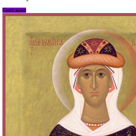
Святі жони