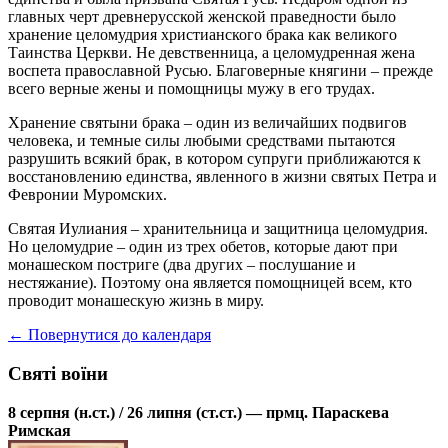
главных черт древнерусской женской праведности было
хранение целомудрия христианского брака как великого
Таинства Церкви. Не девственница, а целомудренная жена
воспета православной Русью. Благоверные княгини – прежде
всего верные жены и помощницы мужу в его трудах.
Хранение святыни брака – один из величайших подвигов
человека, и темные силы любыми средствами пытаются
разрушить всякий брак, в котором супруги приближаются к
восстановлению единства, явленного в жизни святых Петра и
Февронии Муромских.
Святая Иулиания – хранительница и защитница целомудрия.
Но целомудрие – один из трех обетов, которые дают при
монашеском постриге (два других – послушание и
нестяжание). Поэтому она является помощницей всем, кто
проводит монашескую жизнь в миру.
← Повернутися до календаря
Святі воїни
8 серпня (н.ст.) / 26 липня (ст.ст.) — прмц. Параскева
Римская