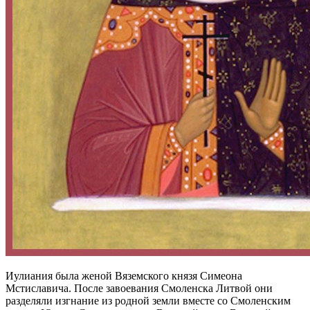
Иулиания была женой Вяземского князя Симеона
Мстиславича. После завоевания Смоленска Литвой они
разделяли изгнание из родной земли вместе со Смоленским