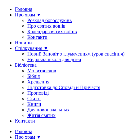
Головна
Про храм ▼
Розклад богослужінь
Про святих воїнів
Календар святих воїнів
Контакти
Новини
Спілкування ▼
Новий Заповіт з тлумаченням (урок спасіння)
Недільна школа для дітей
Бібліотека
Молитвослов
Біблія
Хрещення
Підготовка до Сповіді и Причастя
Проповіді
Статті
Книги
Для новоначальных
Житія святих
Контакти
Головна
Про храм ▼