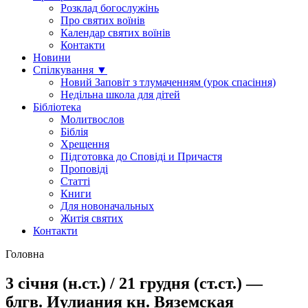
Розклад богослужінь
Про святих воїнів
Календар святих воїнів
Контакти
Новини
Спілкування ▼
Новий Заповіт з тлумаченням (урок спасіння)
Недільна школа для дітей
Бібліотека
Молитвослов
Біблія
Хрещення
Підготовка до Сповіді и Причастя
Проповіді
Статті
Книги
Для новоначальных
Житія святих
Контакти
Головна
3 січня (н.ст.) / 21 грудня (ст.ст.) —
блгв. Иулиания кн. Вяземская