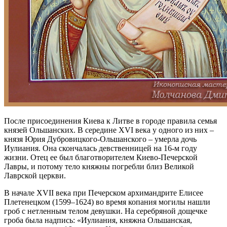
После присоединения Киева к Литве в городе правила семья
князей Ольшанских. В середине XVI века у одного из них –
князя Юрия Дубровицкого-Ольшанского – умерла дочь
Иулиания. Она скончалась девственницей на 16-м году
жизни. Отец ее был благотворителем Киево-Печерской
Лавры, и потому тело княжны погребли близ Великой
Лаврской церкви.
В начале XVII века при Печерском архимандрите Елисее
Плетенецком (1599–1624) во время копания могилы нашли
гроб с нетленным телом девушки. На серебряной дощечке
гроба была надпись: «Иулиания, княжна Ольшанская,