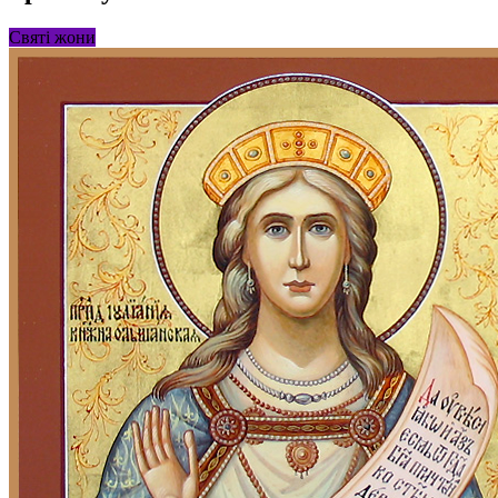
Святі жони