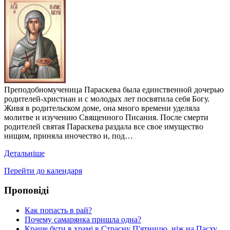
Преподобномученица Параскева была единственной дочерью
родителей-христиан и с молодых лет посвятила себя Богу.
Живя в родительском доме, она много времени уделяла
молитве и изучению Священного Писания. После смерти
родителей святая Параскева раздала все свое имущество
нищим, приняла иночество и, под…
Детальніше
Перейти до календаря
Проповіді
Как попасть в рай?
Почему самарянка пришла одна?
Краще бути в храмі в Страсну П'ятницю, ніж на Пасху