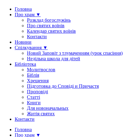
Головна
Про храм ▼
Розклад богослужінь
Про святих воїнів
Календар святих воїнів
Контакти
Новини
Спілкування ▼
Новий Заповіт з тлумаченням (урок спасіння)
Недільна школа для дітей
Бібліотека
Молитвослов
Біблія
Хрещення
Підготовка до Сповіді и Причастя
Проповіді
Статті
Книги
Для новоначальных
Житія святих
Контакти
Головна
Про храм ▼