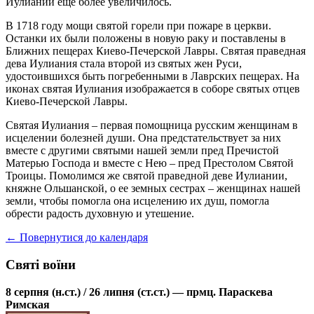
Иулиании еще более увеличилось.
В 1718 году мощи святой горели при пожаре в церкви.
Останки их были положены в новую раку и поставлены в
Ближних пещерах Киево-Печерской Лавры. Святая праведная
дева Иулиания стала второй из святых жен Руси,
удостоившихся быть погребенными в Лаврских пещерах. На
иконах святая Иулиания изображается в соборе святых отцев
Киево-Печерской Лавры.
Святая Иулиания – первая помощница русским женщинам в
исцелении болезней души. Она предстательствует за них
вместе с другими святыми нашей земли пред Пречистой
Матерью Господа и вместе с Нею – пред Престолом Святой
Троицы. Помолимся же святой праведной деве Иулиании,
княжне Ольшанской, о ее земных сестрах – женщинах нашей
земли, чтобы помогла она исцелению их душ, помогла
обрести радость духовную и утешение.
← Повернутися до календаря
Святі воїни
8 серпня (н.ст.) / 26 липня (ст.ст.) — прмц. Параскева
Римская