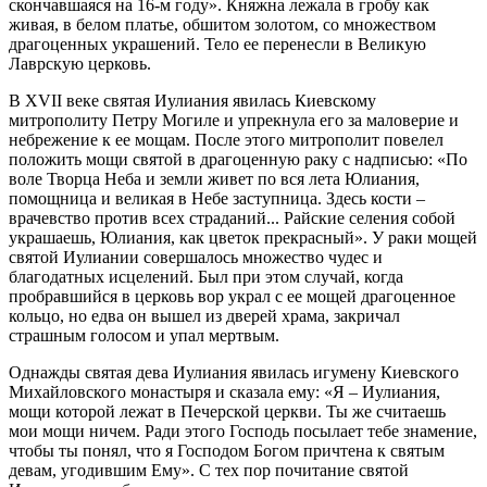
скончавшаяся на 16-м году». Княжна лежала в гробу как
живая, в белом платье, обшитом золотом, со множеством
драгоценных украшений. Тело ее перенесли в Великую
Лаврскую церковь.
В XVII веке святая Иулиания явилась Киевскому
митрополиту Петру Могиле и упрекнула его за маловерие и
небрежение к ее мощам. После этого митрополит повелел
положить мощи святой в драгоценную раку с надписью: «По
воле Творца Неба и земли живет по вся лета Юлиания,
помощница и великая в Небе заступница. Здесь кости –
врачевство против всех страданий... Райские селения собой
украшаешь, Юлиания, как цветок прекрасный». У раки мощей
святой Иулиании совершалось множество чудес и
благодатных исцелений. Был при этом случай, когда
пробравшийся в церковь вор украл с ее мощей драгоценное
кольцо, но едва он вышел из дверей храма, закричал
страшным голосом и упал мертвым.
Однажды святая дева Иулиания явилась игумену Киевского
Михайловского монастыря и сказала ему: «Я – Иулиания,
мощи которой лежат в Печерской церкви. Ты же считаешь
мои мощи ничем. Ради этого Господь посылает тебе знамение,
чтобы ты понял, что я Господом Богом причтена к святым
девам, угодившим Ему». С тех пор почитание святой