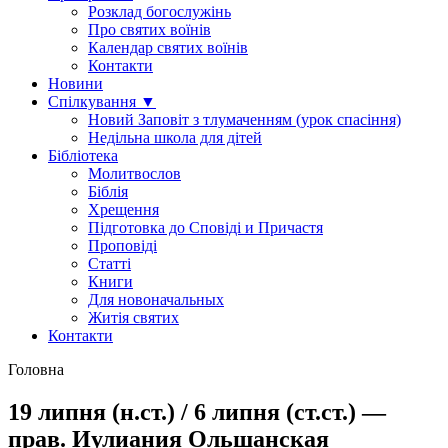
Розклад богослужінь
Про святих воїнів
Календар святих воїнів
Контакти
Новини
Спілкування ▼
Новий Заповіт з тлумаченням (урок спасіння)
Недільна школа для дітей
Бібліотека
Молитвослов
Біблія
Хрещення
Підготовка до Сповіді и Причастя
Проповіді
Статті
Книги
Для новоначальных
Житія святих
Контакти
Головна
19 липня (н.ст.) / 6 липня (ст.ст.) —
прав. Иулиания Ольшанская