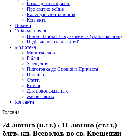
Розклад богослужінь
Про святих воїнів
Календар святих воїнів
Контакти
Новини
Спілкування ▼
Новий Заповіт з тлумаченням (урок спасіння)
Недільна школа для дітей
Бібліотека
Молитвослов
Біблія
Хрещення
Підготовка до Сповіді и Причастя
Проповіді
Статті
Книги
Для новоначальных
Житія святих
Контакти
Головна
24 лютого (н.ст.) / 11 лютого (ст.ст.) —
блгв. кн. Всеволод, во св. Крещении