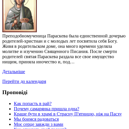
Преподобномученица Параскева была единственной дочерью
родителей-христиан и с молодых лет посвятила себя Богу.
Живя в родительском доме, она много времени уделяла
молитве и изучению Священного Писания. После смерти
родителей святая Параскева раздала все свое имущество
нищим, приняла иночество и, под…
Детальніше
Перейти до календаря
Проповіді
Как попасть в рай?
Почему самарянка пришла одна?
Краще бути в храмі в Страсну П'ятницю, ніж на Пасху
Мы боимся радоваться
Моє серце завжди з вами