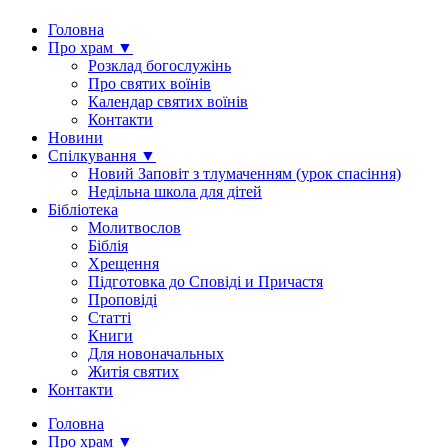
Головна
Про храм ▼
Розклад богослужінь
Про святих воїнів
Календар святих воїнів
Контакти
Новини
Спілкування ▼
Новий Заповіт з тлумаченням (урок спасіння)
Недільна школа для дітей
Бібліотека
Молитвослов
Біблія
Хрещення
Підготовка до Сповіді и Причастя
Проповіді
Статті
Книги
Для новоначальных
Житія святих
Контакти
Головна
Про храм ▼