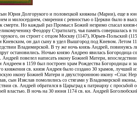
сын Юрия Долгорукого и половецкой княжны (Марии), еще в юн
ием и милосердием, смирения с ревностью о Церкви было в вы
к к смерти. Но каждый раз Промысл Божий незримо спасал князя-
ликомученику Феодору Стратилату, чья память совершалась в то
рукого, он строит с отцом Москву (1147), Юрьев-Польский (1152
м Киевским, он дал сыну в удел Вышгород под Киевом. Летом 1
едствии Владимирской. В ту же ночь князь Андрей, повинуясь л
вдруг остановились. Ночью князю Андрею явилась Богородица со 
. Андрей повелел написать икону Божией Матери, впоследствии
м Андреем в 1159 был построен храм Рождества Богородицы и з
 княжения св. князя Андрея было создано 30 храмов, лучший из
мирскую икону Божией Матери и двухстороннюю икону «Спас Не
ослав, сын Изяслав помолились со стягами у Владимирской иконы
ствии св. Андрей обратился в Царьград к патриарху с просьбой
й властью. В ночь на 30 июня 1174 св. кн. Андрей Боголюбски