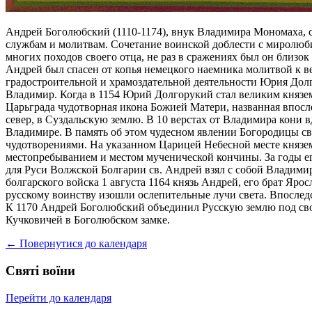
Андрей Боголюбский (1110-1174), внук Владимира Мономаха, 
службам и молитвам. Сочетание воинской доблести с миролюб
многих походов своего отца, не раз в сражениях был он близо
Андрей был спасен от копья немецкого наемника молитвой к ве
градостроительной и храмоздательной деятельности Юрия Долго
Владимир. Когда в 1154 Юрий Долгорукий стал великим князе
Царьграда чудотворная икона Божией Матери, названная впосл
север, в Суздальскую землю. В 10 верстах от Владимира кони 
Владимире. В память об этом чудесном явлении Богородицы св
чудотворениями. На указанном Царицей Небесной месте князе
местопребыванием и местом мученической кончины. За годы его
для Руси Волжской Болгарии св. Андрей взял с собой Влади
болгарского войска 1 августа 1164 князь Андрей, его брат Яр
русскому воинству изошли ослепительные лучи света. Впослед
К 1170 Андрей Боголюбский объединил Русскую землю под свое
Кучковичей в Боголюбском замке.
← Повернутися до календаря
Святі воїни
Перейти до календаря