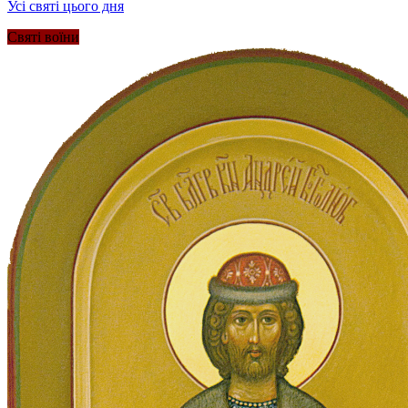
Усі святі цього дня
Святі воїни