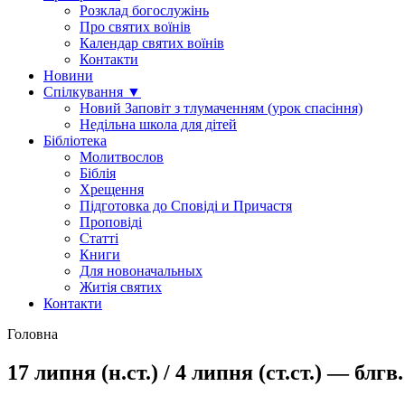
Розклад богослужінь
Про святих воїнів
Календар святих воїнів
Контакти
Новини
Спілкування ▼
Новий Заповіт з тлумаченням (урок спасіння)
Недільна школа для дітей
Бібліотека
Молитвослов
Біблія
Хрещення
Підготовка до Сповіді и Причастя
Проповіді
Статті
Книги
Для новоначальных
Житія святих
Контакти
Головна
17 липня (н.ст.) / 4 липня (ст.ст.) — бл