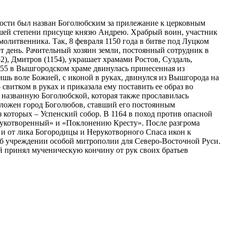
ости был назван Боголюбским за прилежание к церковным
сшей степени присуще князю Андрею. Храбрый воин, участник
молитвенника. Так, 8 февраля 1150 года в битве под Луцком
т день. Рачительный хозяин земли, постоянный сотрудник в
), Дмитров (1154), украшает храмами Ростов, Суздаль,
155 в Вышгородском храме двинулась принесенная из
ишь воле Божией, с иконой в руках, двинулся из Вышгорода на
свитком в руках и приказала ему поставить ее образ во
 названную Боголюбской, которая также прославилась
аложен город Боголюбов, ставший его постоянным
 которых – Успенский собор. В 1164 в поход против опасной
рукотворенный» и «Поклонению Кресту». После разгрома
, и от лика Богородицы и Нерукотворного Спаса икон к
 об учреждении особой митрополии для Северо-Восточной Руси.
й принял мученическую кончину от рук своих братьев