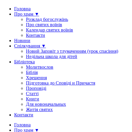
Головна
Про храм ▼
Розклад богослужінь
Про святих воїнів
Календар святих воїнів
Контакти
Новини
Спілкування ▼
Новий Заповіт з тлумаченням (урок спасіння)
Недільна школа для дітей
Бібліотека
Молитвослов
Біблія
Хрещення
Підготовка до Сповіді и Причастя
Проповіді
Статті
Книги
Для новоначальных
Житія святих
Контакти
Головна
Про храм ▼