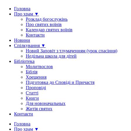
Головна
Про храм ▼
Розклад богослужінь
Про святих воїнів
Календар святих воїнів
Контакти
Новини
Спілкування ▼
Новий Заповіт з тлумаченням (урок спасіння)
Недільна школа для дітей
Бібліотека
Молитвослов
Біблія
Хрещення
Підготовка до Сповіді и Причастя
Проповіді
Статті
Книги
Для новоначальных
Житія святих
Контакти
Головна
Про храм ▼