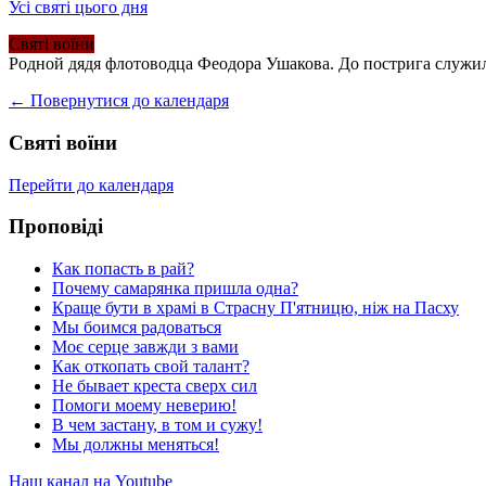
Усі святі цього дня
Святі воїни
Родной дядя флотоводца Феодора Ушакова. До пострига служил
← Повернутися до календаря
Святі воїни
Перейти до календаря
Проповіді
Как попасть в рай?
Почему самарянка пришла одна?
Краще бути в храмі в Страсну П'ятницю, ніж на Пасху
Мы боимся радоваться
Моє серце завжди з вами
Как откопать свой талант?
Не бывает креста сверх сил
Помоги моему неверию!
В чем застану, в том и сужу!
Мы должны меняться!
Наш канал на Youtube