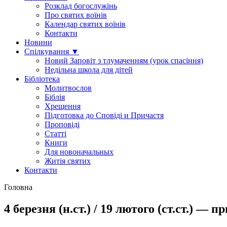
Розклад богослужінь
Про святих воїнів
Календар святих воїнів
Контакти
Новини
Спілкування ▼
Новий Заповіт з тлумаченням (урок спасіння)
Недільна школа для дітей
Бібліотека
Молитвослов
Біблія
Хрещення
Підготовка до Сповіді и Причастя
Проповіді
Статті
Книги
Для новоначальных
Житія святих
Контакти
Головна
4 березня (н.ст.) / 19 лютого (ст.ст.) —