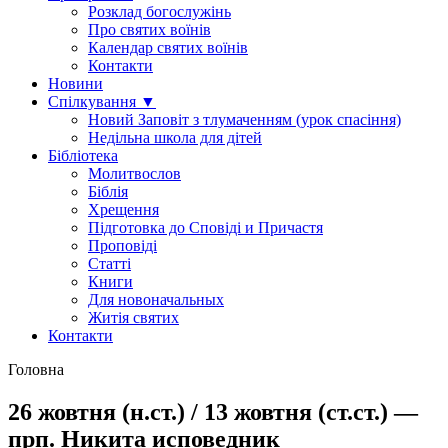
Розклад богослужінь
Про святих воїнів
Календар святих воїнів
Контакти
Новини
Спілкування ▼
Новий Заповіт з тлумаченням (урок спасіння)
Недільна школа для дітей
Бібліотека
Молитвослов
Біблія
Хрещення
Підготовка до Сповіді и Причастя
Проповіді
Статті
Книги
Для новоначальных
Житія святих
Контакти
Головна
26 жовтня (н.ст.) / 13 жовтня (ст.ст.) —
прп. Никита исповедник