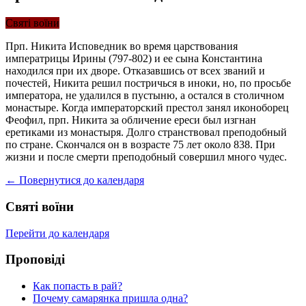
Святі воїни
Прп. Никита Исповедник во время царствования
императрицы Ирины (797-802) и ее сына Константина
находился при их дворе. Отказавшись от всех званий и
почестей, Никита решил постричься в иноки, но, по просьбе
императора, не удалился в пустыню, а остался в столичном
монастыре. Когда императорский престол занял иконоборец
Феофил, прп. Никита за обличение ереси был изгнан
еретиками из монастыря. Долго странствовал преподобный
по стране. Скончался он в возрасте 75 лет около 838. При
жизни и после смерти преподобный совершил много чудес.
← Повернутися до календаря
Святі воїни
Перейти до календаря
Проповіді
Как попасть в рай?
Почему самарянка пришла одна?