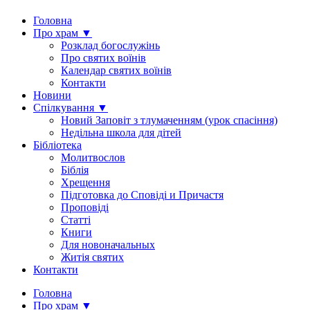
Головна
Про храм ▼
Розклад богослужінь
Про святих воїнів
Календар святих воїнів
Контакти
Новини
Спілкування ▼
Новий Заповіт з тлумаченням (урок спасіння)
Недільна школа для дітей
Бібліотека
Молитвослов
Біблія
Хрещення
Підготовка до Сповіді и Причастя
Проповіді
Статті
Книги
Для новоначальных
Житія святих
Контакти
Головна
Про храм ▼