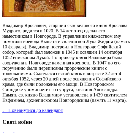
Владимир Ярославич, старший сын великого князя Ярослава
Мудрого, родился в 1020. В 14 лет отец сделал его
наместником в Новгороде. В управлении княжеством ему
помогали воевода Вышата и св. епископ Лука Жидята (память
10 февраля). Владимир построил в Новгороде Софийский
собор, который был заложен в 1045 и освящен 14 сентября
1052 епископом Лукой. По приказу князя Владимира была
сооружена в Новгороде каменная крепость. В 1047 по его
поручению были переписаны пророческие книги с
толкованиями. Скончался святой князь в возрасте 32 лет 4
октября 1052, через 20 дней после освящения Софийского
храма, где были положены его мощи. В Новгородском
Синодике упоминаете его супруга, княгиня Александра.
Память св. князю Владимиру установлена в 1439 святителем
Евфимием, архиепископом Новгородским (память 11 марта).
← Повернутися до календаря
Святі воїни