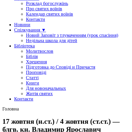
Розклад богослужінь
Про святих воїнів
Календар святих воїнів
Контакти
Новини
Спілкування ▼
Новий Заповіт з тлумаченням (урок спасіння)
Недільна школа для дітей
Бібліотека
Молитвослов
Біблія
Хрещення
Підготовка до Сповіді и Причастя
Проповіді
Статті
Книги
Для новоначальных
Житія святих
Контакти
Головна
17 жовтня (н.ст.) / 4 жовтня (ст.ст.) —
блгв. кн. Владимир Ярославич