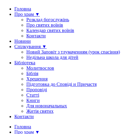
Головна
Про храм ▼
Розклад богослужінь
Про святих воїнів
Календар святих воїнів
Контакти
Новини
Спілкування ▼
Новий Заповіт з тлумаченням (урок спасіння)
Недільна школа для дітей
Бібліотека
Молитвослов
Біблія
Хрещення
Підготовка до Сповіді и Причастя
Проповіді
Статті
Книги
Для новоначальных
Житія святих
Контакти
Головна
Про храм ▼