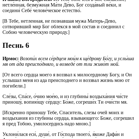
нетле́нная, безму́жная Ма́ти Де́во, Бог созда́вый ве́ки, и
соедини́ Себе́ челове́ческое естество́.
[В Тебе, нетленная, не познавшая мужа Матерь-Дево,
сотворивший мир Бог облекся в мой состав и соединил с
Собою человеческую природу.]
Песнь 6
Ирмос:
Возопи́х всем се́рдцем мои́м к ще́дрому Бо́гу, и услы́ша
мя от а́да преиспо́дняго, и возведе́ от тли живо́т мой.
[От всего сердца моего я воззвал к милосердному Богу, и Он
услышал меня из ада преисподнего и воззвал жизнь мою от
погибели.]
Сле́зы, Спа́се, о́чию мое́ю, и из глубины́ воздыха́ния чи́сте
приношу́, вопию́щу се́рдцу: Бо́же, согреши́х Ти очи́сти мя.
[Искренно приношу Тебе, Спаситель, слезы очей моих и
воздыхания из глубины сердца, взывающего: Боже, согрешил
я пред Тобою, умилосердись надо мною.]
Уклони́лася еси́, душе́, от Го́спода твоего́, я́коже Дафа́н и