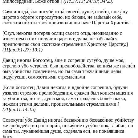
Милосердный, Боже отцов.]
(Пс.37:13; 24:18; 34:23)
Сау́л иногда́, я́ко погуби́ отца́ своего́, душе́, осля́та, внеза́пу
ца́рство обре́те к прослу́тию, но блюди́, не забыва́й себе́,
ско́тския по́хоти твоя́ произво́ливши па́че Ца́рства Христо́ва.
[Саул, некогда потеряв ослиц своего отца, неожиданно с
известием о них получил царство; душа, не забывайся,
предпочитая свои скотские стремления Христову Царству.]
(1Цар.9:1-27; 10:1)
Дави́д иногда́ Богооте́ц, а́ще и согреши́ сугу́бо, душе́ моя́,
стрело́ю у́бо устреле́н быв прелюбоде́йства, копие́м же плене́н
быв уби́йства томле́нием, но ты сама́ тяжча́йшими де́лы
неду́гуеши, самохо́тными стремле́ньми.
[Если богоотец Давид некогда и вдвойне согрешил, будучи
уязвлен стрелою прелюбодеяния, сражен был копьем мщения
за убийства; но ты, душа моя, сама страдаешь более тяжко,
нежели этими делами, произвольными стремлениями.]
(2Цар.11:14-15)
Совокупи́ у́бо Дави́д иногда́ беззако́нию беззако́ние: уби́йству
же любоде́йство раствори́в, покая́ние сугу́бое показа́ а́бие, но
сама́ ты, лука́внейшая душе́, соде́лала еси́, не пока́явшися
Бо́гу.