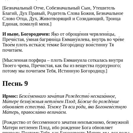
[Безначальный Отче, Собезначальный Сын, Утешитель
Благий, Дух Правый, Родитель Слова Божия, Безначальное
Слово Отца, Дух, Животворящий и Созидающий, Троица
Единая, помилуй меня.]
И ныне, Богородичен:
Я́ко от оброще́ния червлени́цы,
Пречи́стая, у́мная багряни́ца Емману́илева, внутрь во чре́ве
Твое́м плоть истка́ся; те́мже Богоро́дицу вои́стинну Тя
почита́ем.
[Мысленная порфира – плоть Еммануила соткалась внутри
Твоего чрева, Пречистая, как бы из вещества пурпурного;
потому мы почитаем Тебя, Истинную Богородицу.]
Песнь 9
Ирмос:
Безсе́меннаго зача́тия Рождество́ несказа́нное,
Ма́тере безму́жныя нетле́нен Плод, Бо́жие бо рожде́ние
обновля́ет естества́. Те́мже Тя вси ро́ди, я́ко Богоневе́стную
Ма́терь, правосла́вно велича́ем.
[Рождество от бессеменного зачатия неизъяснимо, безмужной
Матери нетленен Плод, ибо рождение Бога обновляет
природу. Поэтому Тебя, как Богоневесту-Матерь мы, все роды,