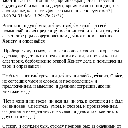
заботишься, не готовишься; время сокращается – восстань:
Судия уже близко – при дверях; время жизни проходит, как
сновиденье, как цвет. Для чего мы напрасно суетимся?]
(Мф.24:33; Мк.13:29; Лк.21:31)
Воспряни́, о душе́ моя́, дея́ния твоя́, я́же соде́лала еси́,
помышля́й, и сия́ пред лице́ твое́ принеси́, и ка́пли испусти́
слез твои́х: рцы со дерзнове́нием дея́ния и помышле́ния
Христу́, и оправда́йся.
[Пробудись, душа моя, размысли о делах своих, которые ты
сделала, представь их пред своими очами, и пролей капли
слез твоих, безбоязненно открой Христу дела и помышления
твои и оправдайся.]
Не бысть в житии́ греха́, ни дея́ния, ни зло́бы, ея́же аз, Спа́се,
не согреши́х умо́м и сло́вом, и произволе́нием и
предложе́нием, и мы́слию, и дея́нием согреши́в, я́ко ин
никто́же когда́.
[Нет в жизни ни греха, ни деяния, ни зла, в которых я не был
бы виновен, Спаситель, умом, и словом, и произволением,
согрешив и намерением, и мыслью, и делом так, как никто
другой никогда.]
Отсю́ду и осужде́н бых, отсю́ду препре́н бых аз окая́нный от