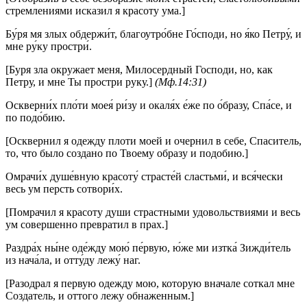
стремлениями исказил я красоту ума.]
Бу́ря мя злых обдержи́т, благоутро́бне Го́споди, но я́ко Петру́, и
мне ру́ку простри́.
[Буря зла окружает меня, Милосердный Господи, но, как
Петру, и мне Ты простри руку.]
(Мф.14:31)
Оскверни́х пло́ти моея́ ри́зу и окаля́х е́же по о́бразу, Спа́се, и
по подо́бию.
[Осквернил я одежду плоти моей и очернил в себе, Спаситель,
то, что было создано по Твоему образу и подобию.]
Омрачи́х душе́вную красоту́ страсте́й сластьми́, и вся́чески
весь ум персть сотвори́х.
[Помрачил я красоту души страстными удовольствиями и весь
ум совершенно превратил в прах.]
Раздра́х ны́не оде́жду мою́ пе́рвую, ю́же ми изтка́ Зижди́тель
из нача́ла, и отту́ду лежу́ наг.
[Разодрал я первую одежду мою, которую вначале соткал мне
Создатель, и оттого лежу обнаженным.]