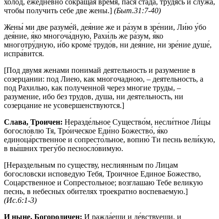
холод, ежедневно сокращая время, пася стада, трудясь и служа,
чтобы получить себе две жены.]
(Быт.31:7-40)
Жены́ ми две разуме́й, дея́ние же и ра́зум в зре́нии, Ли́ю у́бо
дея́ние, я́ко многоча́дную, Рахи́ль же ра́зум, я́ко
многотру́дную, и́бо кроме́ трудо́в, ни дея́ние, ни зре́ние душе́,
испра́вится.
[Под двумя женами понимай деятельность и разумение в
созерцании: под Лиею, как многочадною, – деятельность, а
под Рахилью, как полученной через многие труды, –
разумение, ибо без трудов, душа, ни деятельность, ни
созерцание не усовершенствуются.]
Слава, Троичен:
Неразде́льное Существо́м, несли́тное Ли́цы
богосло́влю Тя, Тро́ическое Еди́но Божество́, я́ко
единоца́рственное и сопресто́льное, вопию́ Ти песнь вели́кую,
в вы́шних трегу́бо песносло́вимую.
[Нераздельным по существу, неслиянным по Лицам
богословски исповедую Тебя, Троичное Единое Божество,
Соцарственное и Сопрестольное; возглашаю Тебе великую
песнь, в небесных обителях троекратно воспеваемую.]
(Ис.6:1-3)
И ныне, Богородичен:
И ражда́еши и де́вствуеши, и