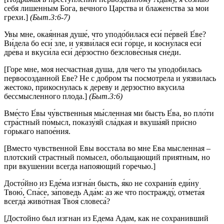
себя лишенным Бога, вечного Царства и блаженства за мои
грехи.]
(Быт.3:6-7)
Увы мне, окая́нная душе́, что уподо́билася еси́ пе́рвей Е́ве?
Ви́дела бо еси́ зле, и уязви́лася еси́ го́рце, и косну́лася еси́
дре́ва и вкуси́ла еси́ де́рзостно безслове́сныя сне́ди.
[Горе мне, моя несчастная душа, для чего ты уподобилась
первосозданной Еве? Не с добром ты посмотрела и уязвилась
жестоко, прикоснулась к дереву и дерзостно вкусила
бессмысленного плода.]
(Быт.3:6)
Вме́сто Е́вы чу́вственныя мы́сленная ми бысть Е́ва, во пло́ти
стра́стный по́мысл, показу́яй сла́дкая и вкуша́яй при́сно
го́рькаго напое́ния.
[Вместо чувственной Евы восстала во мне Ева мысленная –
плотский страстный помысел, обольщающий приятным, но
при вкушении всегда напояющий горечью.]
Досто́йно из Еде́ма изгна́н бысть, я́ко не сохрани́в еди́ну
Твою́, Спа́се, за́поведь Ада́м: аз же что постражду́, отмета́я
всегда́ живо́тная Твоя́ словеса́?
[Достойно был изгнан из Едема Адам, как не сохранивший