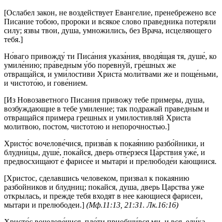
[Ослабел закон, не воздействует Евангелие, пренебрежено все
Писание тобою, пророки и всякое слово праведника потеряли
силу; язвы твои, душа, умножились, без Врача, исцеляющего
тебя.]
Но́ваго привожду́ ти Писа́ния указа́ния, вводя́щая тя, душе́, ко
умиле́нию; пра́ведным у́бо поревну́й, гре́шных же
отвраща́йся, и уми́лостиви Христа́ моли́твами же и поще́ньми,
и чистото́ю, и гове́нием.
[Из Новозаветного Писания привожу тебе примеры, душа,
возбуждающие в тебе умиление; так подражай праведным и
отвращайся примера грешных и умилостивляй Христа
молитвою, постом, чистотою и непорочностью.]
Христо́с вочелове́чися, призва́в к покая́нию разбо́йники, и
блудни́цы, душе́, пока́йся, дверь отве́рзеся Ца́рствия уже́, и
предвосхища́ют е́ фарисе́е и мытари́ и прелюбоде́и ка́ющиися.
[Христос, сделавшись человеком, призвал к покаянию
разбойников и блудниц; покайся, душа, дверь Царства уже
открылась, и прежде тебя входят в нее кающиеся фарисеи,
мытари и прелюбодеи.]
(Мф.11:13, 21:31. Лк.16:16)
Христо́с вочелове́чися, пло́ти приобщи́вся ми, и вся, ели́ка