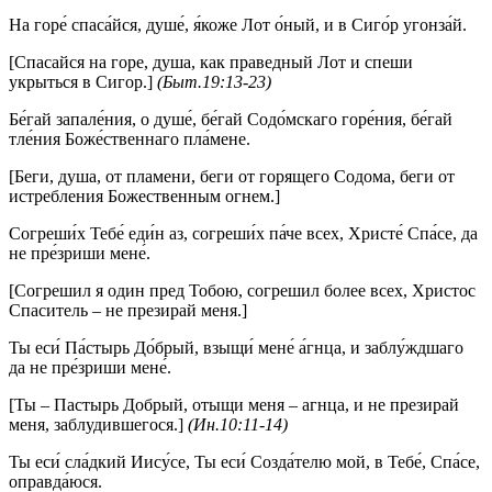
На горе́ спаса́йся, душе́, я́коже Лот о́ный, и в Сиго́р угонза́й.
[Спасайся на горе, душа, как праведный Лот и спеши
укрыться в Сигор.]
(Быт.19:13-23)
Бе́гай запале́ния, о душе́, бе́гай Содо́мскаго горе́ния, бе́гай
тле́ния Боже́ственнаго пла́мене.
[Беги, душа, от пламени, беги от горящего Содома, беги от
истребления Божественным огнем.]
Согреши́х Тебе́ еди́н аз, согреши́х па́че всех, Христе́ Спа́се, да
не пре́зриши мене́.
[Согрешил я один пред Тобою, согрешил более всех, Христос
Спаситель – не презирай меня.]
Ты еси́ Па́стырь До́брый, взыщи́ мене́ а́гнца, и заблу́ждшаго
да не пре́зриши мене́.
[Ты – Пастырь Добрый, отыщи меня – агнца, и не презирай
меня, заблудившегося.]
(Ин.10:11-14)
Ты еси́ сла́дкий Иису́се, Ты еси́ Созда́телю мой, в Тебе́, Спа́се,
оправда́юся.