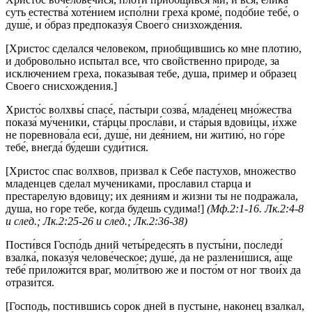
суть естества́ хоте́нием испо́лни греха́ кроме́, подо́бие тебе́, о
душе́, и о́браз предпоказу́я Своего́ снизхожде́ния.
[Христос сделался человеком, приобщившись ко мне плотию,
и добровольно испытал все, что свойственно природе, за
исключением греха, показывая тебе, душа, пример и образец
Своего снисхождения.]
Христо́с волхвы́ спасе́, па́стыри созва́, младе́нец мно́жества
показа́ му́ченики, ста́рцы просла́ви, и ста́рыя вдови́цы, и́хже
не поревнова́ла еси́, душе́, ни дея́нием, ни житию́, но го́ре
тебе́, внегда́ бу́деши суди́тися.
[Христос спас волхвов, призвал к Себе пастухов, множество
младенцев сделал мучениками, прославил старца и
престарелую вдовицу; их деяниям и жизни ты не подражала,
душа, но горе тебе, когда будешь судима!]
(Мф.2:1-16. Лк.2:4-8
и след.; Лк.2:25-26 и след.; Лк.2:36-38)
Пости́вся Госпо́дь дний четы́редесять в пусты́ни, последи́
взалка́, показу́я челове́ческое; душе́, да не разлени́шися, а́ще
тебе́ приложи́тся враг, моли́твою же и посто́м от ног твои́х да
отрази́тся.
[Господь, постившись сорок дней в пустыне, наконец взалкал,