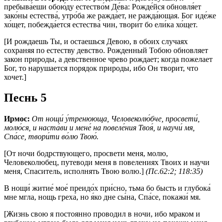
пребыва́еши обою́ду естество́м Де́ва: Рожде́йся обновля́ет
зако́ны естества́, утро́ба же ражда́ет, не ражда́ющая. Бог иде́же
хо́щет, побежда́ется естества́ чин, твори́т бо ели́ка хо́щет.
[И рождаешь Ты, и остаешься Девою, в обоих случаях
сохраняя по естеству девство. Рожденный Тобою обновляет
закон природы, а девственное чрево рождает; когда пожелает
Бог, то нарушается порядок природы, ибо Он творит, что
хочет.]
Песнь 5
Ирмос:
От нощи́ у́тренююща, Человеколю́бче, просвети́,
молю́ся, и наста́ви и мене́ на повеле́ния Твоя́, и научи́ мя,
Спа́се, твори́ти во́лю Твою́.
[От ночи бодрствующего, просвети меня, молю,
Человеколюбец, путеводи меня в повелениях Твоих и научи
меня, Спаситель, исполнять Твою волю.]
(Пс.62:2; 118:35)
В нощи́ житие́ мое́ преидо́х при́сно, тьма бо бысть и глубока́
мне мгла, нощь греха́, но я́ко дне сы́на, Спа́се, покажи́ мя.
[Жизнь свою я постоянно проводил в ночи, ибо мраком и