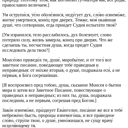
православно величаем.]
Ум острупи́ся, те́ло оболе́знися, неду́гует дух, сло́во изнемо́же,
житие́ умертви́ся, коне́ц при две́рех. Те́мже, моя́ окая́нная
душе́, что сотвори́ши, егда́ прии́дет Судия́ испыта́ти твоя́?
[Ум изранился, тело расслабилось, дух болезнует, слово
потеряло силу, жизнь замерла, конец при дверях. Что же
сделаешь ты, несчастная душа, когда придет Судия
исследовать дела твои?]
Моисе́ово приведо́х ти, душе́, миробы́тие, и от того́ все
заве́тное писа́ние, пове́дающее тебе́ пра́ведныя и
непра́ведныя: от ни́хже вторы́я, о душе́, подража́ла еси́, а не
пе́рвыя, в Бо́га согреши́вши.
[Я воспроизвел пред тобою, душа, сказание Моисея о бытии
мира и затем все Заветное Писание, повествующее о
праведных и неправедных; из них ты, душа, подражала
последним, а не первым, согрешая пред Богом.]
Зако́н изнемо́же, пра́зднует Ева́нгелие, писа́ние же все в тебе́
небреже́но бысть, проро́цы изнемого́ша, и все пра́ведное
сло́во, стру́пи твои́, о душе́, умно́жишася, не су́щу врачу́
исцеля́ющему тя.