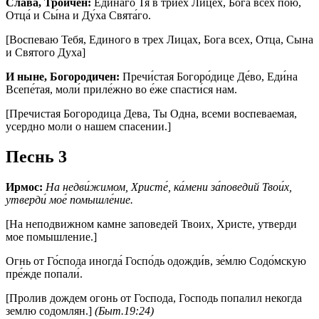
Слава, Троичен:
Еди́наго Тя в трие́х Ли́цех, Бо́га всех пою́,
Отца́ и Сы́на и Ду́ха Свята́го.
[Воспеваю Тебя, Единого в трех Лицах, Бога всех, Отца, Сына
и Святого Духа]
И ныне, Богородичен:
Пречи́стая Богоро́дице Де́во, Еди́на
Всепе́тая, моли́ приле́жно во е́же спасти́ся нам.
[Пречистая Богородица Дева, Ты Одна, всеми воспеваемая,
усердно моли о нашем спасении.]
Песнь 3
Ирмос:
На недви́жимом, Христе́, ка́мени за́поведий Твои́х,
утверди́ мое́ помышле́ние.
[На неподвижном камне заповедей Твоих, Христе, утверди
мое помышление.]
Огнь от Го́спода иногда́ Госпо́дь одожди́в, зе́млю Содо́мскую
пре́жде попали́.
[Пролив дождем огонь от Господа, Господь попалил некогда
землю содомлян.]
(Быт.19:24)