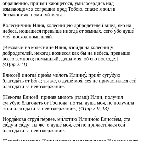
обращению, приими кающегося, умилосердись над
взывающим: я согрешил пред Тобою, спаси; я жил в
беззакониях, помилуй меня.]
Колесни́чник Илия́, колесни́цею доброде́телей вшед, я́ко на
небеса́, ноша́шеся превы́ше иногда́ от земны́х, сего́ у́бо душе́
моя́, восхо́д помышля́й.
[Везомый на колеснице Илия, взойдя на колесницу
добродетелей, некогда вознесся как бы на небеса, превыше
всего земного; помышляй, душа моя, об его восходе.]
(4Цар.2:11)
Елиссе́й иногда́ прие́м ми́лоть Илиину́, прия́т сугу́бую
благода́ть от Бо́га; ты же, о душе́ моя́, сея́ не причасти́лася еси́
благода́ти за невоздержа́ние.
[Некогда Елисей, приняв милоть (плащ) Илии, получил
сугубую благодать от Господа; но ты, душа моя, не получила
этой благодати за невоздержание.]
(4Цар.2:9, 13)
Иорда́нова струя́ пе́рвее, ми́лотию Илиино́ю Елиссе́ем, ста
сю́ду и сю́ду; ты же, о душе́ моя́, сея́ не причасти́лася еси́
благода́ти за невоздержа́ние.