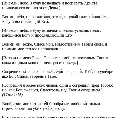
[Внемли, небо, я буду возвещать и воспевать Христа,
пришедшего во плоти от Девы.]
Вонми́ не́бо, и возглаго́лю, земле́, внуша́й глас, ка́ющийся к
Бо́гу и воспева́ющий Его́.
[Внемли, небо, я буду возвещать: земля, услышь голос,
кающийся Богу и прославляющий Его]
Вонми́ ми, Бо́же, Спа́се мой, ми́лостивным Твои́м о́ком, и
приими́ мое́ те́плое испове́дание.
[Воззри на меня Боже, Спаситель мой, милостивым Твоим
оком и прими мою пламенную исповедь.]
Согреши́х па́че всех челове́к, еди́н согреши́х Тебе́, но уще́дри
я́ко Бог, Спа́се, творе́ние Твое́.
[Согрешил я более всех людей, один я согрешил пред Тобою;
но, как Бог, сжалься, Спаситель, над Твоим созданием.]
(1Тим.1:15)
Вообрази́в мои́х страсте́й безобра́зие, любосла́стными
стремле́ньми погуби́х ума́ красоту́.
[Отобразив в себе безобразие моих страстей, сластолюбивыми