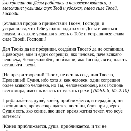
я́ко хо́щеши от Де́вы роди́тися и челове́ком яви́тися, и
глаго́лаше: услы́шах слух Твой и убоя́хся, сла́ва си́ле Твое́й,
Го́споди.
[Услышал пророк о пришествии Твоем, Господи, и
устрашился, что Тебе угодно родиться от Девы и явиться
людям, и сказал: услышал я весть о Тебе и устрашился; слава
силе Твоей, Господи.]
Дел Твои́х да не пре́зриши, созда́ния Твоего́ да не оста́виши,
Правосу́де, а́ще и еди́н согреши́х, я́ко человек, па́че вся́каго
челове́ка, Человеколю́бче, но и́маши, я́ко Госпо́дь всех, власть
оставля́ти грехи́.
[Не презри творений Твоих, не оставь создания Твоего,
Праведный Судия, ибо хотя я, как человек, один согрешил
более всякого человека, но Ты, Человеколюбец, как Господь
всего мира, имеешь власть отпускать грехи.]
(Мф.9:6; Мк.2:10)
Приближа́ется, душе́, коне́ц, приближа́ется, и неради́ши, ни
гото́вишися, вре́мя сокраща́ется, воста́ни, близ при две́рех
Судия́ есть, я́ко со́ние, я́ко цвет, вре́мя жития́ тече́т, что всу́е
мяте́мся?
[Конец приближается, душа, приближается, и ты не