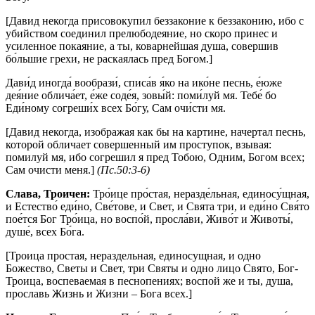
[Давид некогда присовокупил беззаконие к беззаконию, ибо с
убийством соединил прелюбодеяние, но скоро принес и
усиленное покаяние, а ты, коварнейшая душа, совершив
бо́льшие грехи, не раскаялась пред Богом.]
Дави́д иногда́ вообрази́, списа́в я́ко на ико́не песнь, е́юже
дея́ние облича́ет, е́же соде́я, зовы́й: поми́луй мя. Тебе́ бо
Еди́ному согреши́х всех Бо́гу, Сам очи́сти мя.
[Давид некогда, изображая как бы на картине, начертал песнь,
которой обличает совершенный им проступок, взывая:
помилуй мя, ибо согрешил я пред Тобою, Одним, Богом всех;
Сам очисти меня.]
(Пс.50:3-6)
Слава, Троичен:
Тро́ице про́стая, неразде́льная, единосу́щная,
и Естество́ еди́но, Све́тове, и Свет, и Свята три, и еди́но Свя́то
пое́тся Бог Тро́ица, но воспо́й, просла́ви, Живо́т и Животы́,
душе́, всех Бо́га.
[Троица простая, нераздельная, единосущная, и одно
Божество, Светы и Свет, три Святы и одно лицо Свято, Бог-
Троица, воспеваемая в песнопениях; воспой же и ты, душа,
прославь Жизнь и Жизни – Бога всех.]