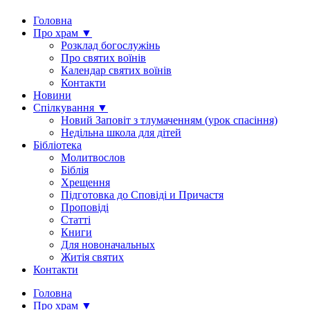
Головна
Про храм ▼
Розклад богослужінь
Про святих воїнів
Календар святих воїнів
Контакти
Новини
Спілкування ▼
Новий Заповіт з тлумаченням (урок спасіння)
Недільна школа для дітей
Бібліотека
Молитвослов
Біблія
Хрещення
Підготовка до Сповіді и Причастя
Проповіді
Статті
Книги
Для новоначальных
Житія святих
Контакти
Головна
Про храм ▼