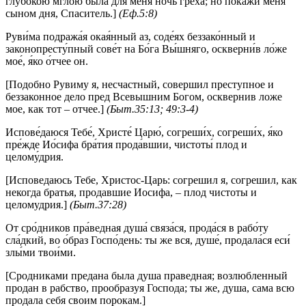
глубокою мглою была для меня ночь греха; но покажи меня
сыном дня, Спаситель.]
(Еф.5:8)
Руви́ма подража́я окая́нный аз, соде́ях беззако́нный и
законопресту́пный сове́т на Бо́га Вы́шняго, оскверни́в ло́же
мое́, я́ко о́тчее он.
[Подобно Рувиму я, несчастный, совершил преступное и
беззаконное дело пред Всевышним Богом, осквернив ложе
мое, как тот – отчее.]
(Быт.35:13; 49:3-4)
Испове́даюся Тебе́, Христе́ Царю́, согреши́х, согреши́х, я́ко
пре́жде Ио́сифа бра́тия прода́вшии, чистоты́ плод и
целому́дрия.
[Исповедаюсь Тебе, Христос-Царь: согрешил я, согрешил, как
некогда братья, продавшие Иосифа, – плод чистоты и
целомудрия.]
(Быт.37:28)
От сро́дников пра́ведная душа́ связа́ся, прода́ся в рабо́ту
сла́дкий, во о́браз Госпо́день: ты же вся, душе́, продала́ся еси́
злы́ми твои́ми.
[Сродниками предана была душа праведная; возлюбленный
продан в рабство, прообразуя Господа; ты же, душа, сама всю
продала себя своим порокам.]