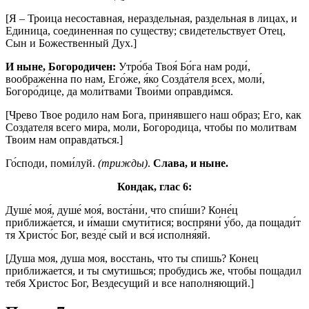
[Я – Троица несоставная, нераздельная, раздельная в лицах, и
Единица, соединенная по существу; свидетельствует Отец,
Сын и Божественный Дух.]
И ныне, Богородичен:
Утро́ба Твоя́ Бо́га нам роди́,
воображе́нна по нам, Его́же, я́ко Созда́теля всех, моли́,
Богоро́дице, да моли́твами Твои́ми оправди́мся.
[Чрево Твое родило нам Бога, принявшего наш образ; Его, как
Создателя всего мира, моли, Богородица, чтобы по молитвам
Твоим нам оправдаться.]
Го́споди, поми́луй.
(трижды)
.
Слава, и ныне.
Кондак, глас 6:
Душе́ моя́, душе́ моя́, воста́ни, что спи́ши? Коне́ц
приближа́ется, и и́маши смути́тися; воспряни́ у́бо, да пощади́т
тя Христо́с Бог, везде́ сый и вся́ исполня́яй.
[Душа моя, душа моя, восстань, что ты спишь? Конец
приближается, и ты смутишься; пробудись же, чтобы пощадил
тебя Христос Бог, Вездесущий и все наполняющий.]