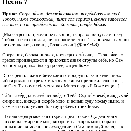
Песнь 7
Ирмос:
Согреши́хом, беззако́нновахом, непра́вдовахом пред
Тобо́ю, ниже́ соблюдо́хом, ниже́ сотвори́хом, я́коже запове́дал
еси́ нам; но не преда́ждь нас до конца́, отце́в Бо́же.
[Мы согрешили, жили беззаконно, неправо поступали пред
Тобою, не сохранили, не исполнили, что Ты заповедал нам; но
не оставь нас до конца, Боже отцов.]
(Дан.9:5-6)
Согреши́х, беззако́нновах, и отверго́х за́поведь Твою́, я́ко во
гресе́х произведо́хся и приложи́х я́звам стру́пы себе́, но Сам
мя поми́луй, я́ко Благоутро́бен, отце́в Бо́же.
[Я согрешил, жил в беззакониях и нарушил заповедь Твою,
ибо я рожден в грехах и к язвам своим приложил еще раны,
но Сам Ты помилуй меня, как Милосердный Боже отцов.]
Та́йная се́рдца моего́ испове́дах Тебе́, Судии́ моему́, виждь мое́
смире́ние, виждь и скорбь мою́, и вонми́ суду́ моему́ ны́не, и
Сам мя поми́луй, я́ко Благоутро́бен, отце́в Бо́же.
[Тайны сердца моего я открыл пред Тобою, Судьей моим;
воззри на смирение мое, воззри и на скорбь мою, обрати
внимание на мое ныне осуждение и Сам помилуй меня, как