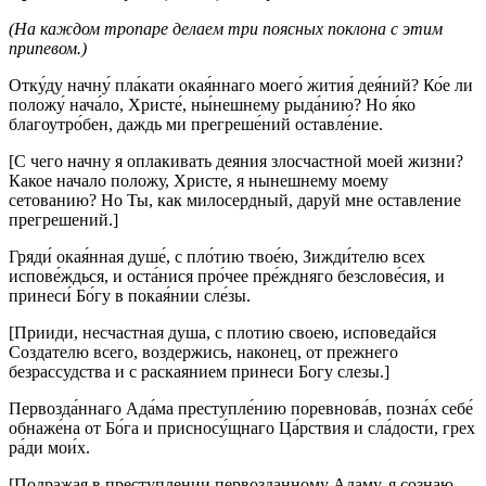
(На каждом тропаре делаем три поясных поклона с этим
припевом.)
Отку́ду начну́ пла́кати окая́ннаго моего́ жития́ дея́ний? Ко́е ли
положу́ нача́ло, Христе́, ны́нешнему рыда́нию? Но я́ко
благоутро́бен, даждь ми прегреше́ний оставле́ние.
[С чего начну я оплакивать деяния злосчастной моей жизни?
Какое начало положу, Христе, я нынешнему моему
сетованию? Но Ты, как милосердный, даруй мне оставление
прегрешений.]
Гряди́ окая́нная душе́, с пло́тию твое́ю, Зижди́телю всех
испове́ждься, и оста́нися про́чее пре́ждняго безслове́сия, и
принеси́ Бо́гу в покая́нии сле́зы.
[Прииди, несчастная душа, с плотию своею, исповедайся
Создателю всего, воздержись, наконец, от прежнего
безрассудства и с раскаянием принеси Богу слезы.]
Первозда́ннаго Ада́ма преступле́нию поревнова́в, позна́х себе́
обнаже́на от Бо́га и присносу́щнаго Ца́рствия и сла́дости, грех
ра́ди мои́х.
[Подражая в преступлении первозданному Адаму, я сознаю