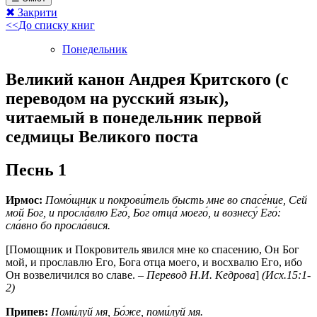
✖ Закрити
<<До списку книг
Понедельник
Великий канон Андрея Критского (с
переводом на русский язык),
читаемый в понедельник первой
седмицы Великого поста
Песнь 1
Ирмос:
Помо́щник и покрови́тель бысть мне во спасе́ние, Сей
мой Бог, и просла́влю Его́, Бог отца́ моего́, и вознесу́ Его́:
сла́вно бо просла́вися.
[Помощник и Покровитель явился мне ко спасению, Он Бог
мой, и прославлю Его, Бога отца моего, и восхвалю Его, ибо
Он возвеличился во славе. –
Перевод Н.И. Кедрова
]
(Исх.15:1-
2)
Припев:
Поми́луй мя, Бо́же, поми́луй мя.