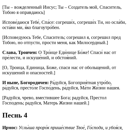
[Ты – вожделенный Иисус; Ты – Создатель мой, Спаситель,
Тобою я оправдаюсь]
Испове́даюся Тебе́, Спа́се: согреши́х, согреши́х Ти, но осла́би,
оста́ви ми, я́ко благоутро́бен.
[Исповедуюсь Тебе, Спаситель; согрешил я, согрешил пред
Тобою, но отпусти, прости меня, как Милосердный.]
Слава, Троичен:
О Тро́ице Еди́нице Бо́же! Спаси́ нас от
пре́лести, и искуше́ний, и обстоя́ний.
[О, Троица, Единица, Боже, спаси нас от обольщений, от
искушений и опасностей.]
И ныне, Богородичен:
Ра́дуйся, Богоприя́тная утро́бо,
ра́дуйся, престо́ле Госпо́день, ра́дуйся, Ма́ти Жи́зни на́шея.
[Радуйся, чрево, вместившее Бога; радуйся, Престол
Господень; радуйся, Матерь Жизни нашей.]
Песнь 4
Ирмос:
Услы́ша проро́к прише́ствие Твое́, Го́споди, и убоя́ся,