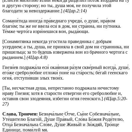
[Елисей милотию Илии некогда разделил поток Иордана на ту
и другую сторону; но ты, душа моя, не получила этой
благодати за невоздержание.]
(4Цар.2:14)
Сомани́тида иногда́ пра́веднаго учреди́, о душе́, нра́вом
благи́м; ты же не ввела́ еси́ в дом, ни стра́нна, ни пу́тника.
Те́мже черто́га изри́нешися вон, рыда́ющи.
[Сонамитянка некогда угостила праведника с добрым
усердием; а ты, душа, не приняла в свой дом ни странника, ни
пришельца; за то будешь извержена вон из брачного чертога с
рыданием.]
(4Цар.4:8)
Гиези́ев подража́ла еси́ окая́нная ра́зум скве́рный всегда́, душе́,
его́же сребролю́бие отложи́ поне́ на ста́рость; бе́гай гее́нскаго
огня́, отступи́вши злых твои́х.
[Ты, несчастная душа, непрестанно подражала нечистому
нраву Гиезия; хотя в старости отвергни его сребролюбие и,
оставив свои злодеяния, избегни огня геенского.]
(4Цар.5:20-
27)
Слава, Троичен:
Безнача́льне О́тче, Сы́не Собезнача́льне,
Уте́шителю Благи́й, Ду́ше Пра́вый, Сло́ва Бо́жия Роди́телю,
Отца́ Безнача́льна Сло́ве, Ду́ше Живы́й и Зи́ждяй, Тро́ице
Еди́нице, поми́луй мя.