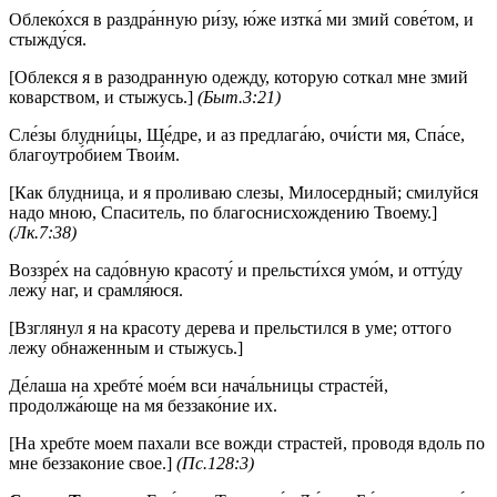
Облеко́хся в раздра́нную ри́зу, ю́же изтка́ ми змий сове́том, и
стыжду́ся.
[Облекся я в разодранную одежду, которую соткал мне змий
коварством, и стыжусь.]
(Быт.3:21)
Сле́зы блудни́цы, Ще́дре, и аз предлага́ю, очи́сти мя, Спа́се,
благоутро́бием Твои́м.
[Как блудница, и я проливаю слезы, Милосердный; смилуйся
надо мною, Спаситель, по благоснисхождению Твоему.]
(Лк.7:38)
Воззре́х на садо́вную красоту́ и прельсти́хся умо́м, и отту́ду
лежу́ наг, и срамля́юся.
[Взглянул я на красоту дерева и прельстился в уме; оттого
лежу обнаженным и стыжусь.]
Де́лаша на хребте́ мое́м вси нача́льницы страсте́й,
продолжа́юще на мя беззако́ние их.
[На хребте моем пахали все вожди страстей, проводя вдоль по
мне беззаконие свое.]
(Пс.128:3)