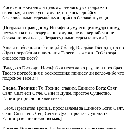
Ио́сифа пра́веднаго и целому́дреннаго ума́ подража́й
окая́нная, и неиску́сная душе́, и не оскверня́йся
безслове́сными стремле́ньми, при́сно беззако́ннующи.
[Подражай праведному Иосифу и уму его целомудренному,
несчастная и невоздержанная душа, не оскверняйся и не
беззаконствуй всегда безрассудными стремлениями.]
А́ще и в ро́ве поживе́ иногда́ Ио́сиф, Влады́ко Го́споди, но во
о́браз погребе́ния и воста́ния Твоего́; аз же что Тебе́ когда́
сицево́е принесу́?
[Владыко Господи, Иосиф был некогда во рву, но в прообраз
Твоего погребения и воскресения; принесу ли когда-либо что
подобное Тебе я?]
Слава, Троичен:
Тя, Тро́ице, сла́вим, Еди́наго Бо́га: Свят,
Свят, Свят еси́ О́тче, Сы́не и Ду́ше, про́стое Существо́,
Еди́нице при́сно покланя́емая.
[Тебя, Пресвятая Троица, прославляем за Единого Бога: Свят,
Свят, Свят Ты, Отец, Сын и Дух – простая Сущность,
Единица вечно поклоняемая.]
И ныне, Богородичен:
Из Тебе́ облече́ся в мое́ смеше́ние,