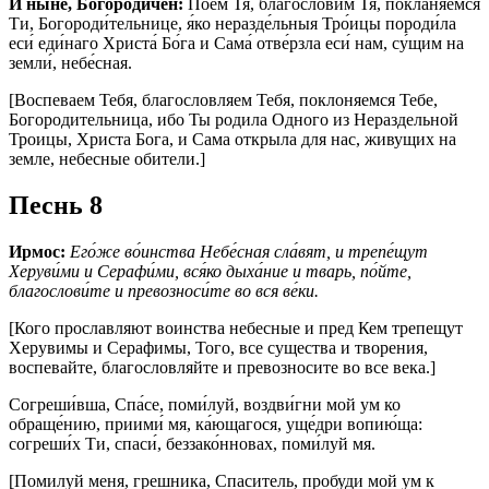
И ныне, Богородичен:
Пое́м Тя, благослови́м Тя, покланя́емся
Ти, Богороди́тельнице, я́ко неразде́льныя Тро́ицы породи́ла
еси́ еди́наго Христа́ Бо́га и Сама́ отве́рзла еси́ нам, су́щим на
земли́, небе́сная.
[Воспеваем Тебя, благословляем Тебя, поклоняемся Тебе,
Богородительница, ибо Ты родила Одного из Нераздельной
Троицы, Христа Бога, и Сама открыла для нас, живущих на
земле, небесные обители.]
Песнь 8
Ирмос:
Его́же во́инства Небе́сная сла́вят, и трепе́щут
Херуви́ми и Серафи́ми, вся́ко дыха́ние и тварь, по́йте,
благослови́те и превозноси́те во вся ве́ки.
[Кого прославляют воинства небесные и пред Кем трепещут
Херувимы и Серафимы, Того, все существа и творения,
воспевайте, благословляйте и превозносите во все века.]
Согреши́вша, Спа́се, поми́луй, воздви́гни мой ум ко
обраще́нию, приими́ мя, ка́ющагося, уще́дри вопию́ща:
согреши́х Ти, спаси́, беззако́нновах, поми́луй мя.
[Помилуй меня, грешника, Спаситель, пробуди мой ум к