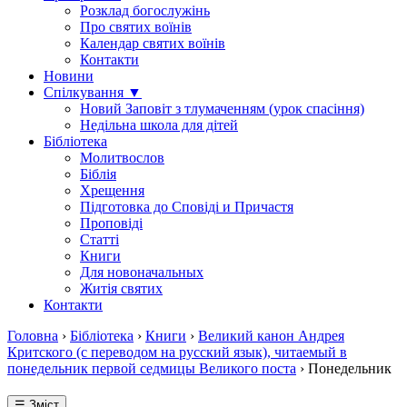
Розклад богослужінь
Про святих воїнів
Календар святих воїнів
Контакти
Новини
Спілкування ▼
Новий Заповіт з тлумаченням (урок спасіння)
Недільна школа для дітей
Бібліотека
Молитвослов
Біблія
Хрещення
Підготовка до Сповіді и Причастя
Проповіді
Статті
Книги
Для новоначальных
Житія святих
Контакти
Головна
›
Бібліотека
›
Книги
›
Великий канон Андрея
Критского (с переводом на русский язык), читаемый в
понедельник первой седмицы Великого поста
›
Понедельник
☰ Зміст