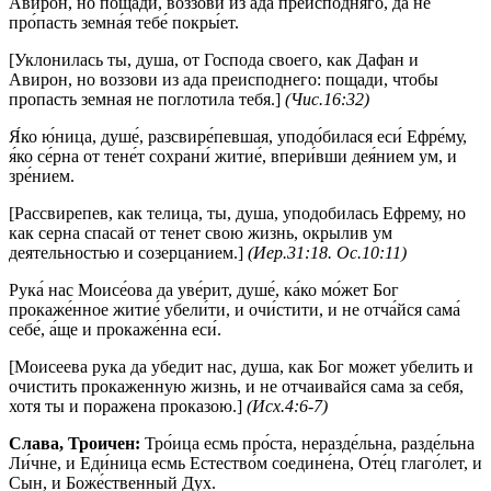
Авиро́н, но пощади́, воззови́ из а́да преиспо́дняго, да не
про́пасть земна́я тебе́ покры́ет.
[Уклонилась ты, душа, от Господа своего, как Дафан и
Авирон, но воззови из ада преисподнего: пощади, чтобы
пропасть земная не поглотила тебя.]
(Чис.16:32)
Я́ко ю́ница, душе́, разсвире́певшая, уподо́билася еси́ Ефре́му,
я́ко се́рна от тене́т сохрани́ житие́, впери́вши дея́нием ум, и
зре́нием.
[Рассвирепев, как телица, ты, душа, уподобилась Ефрему, но
как серна спасай от тенет свою жизнь, окрылив ум
деятельностью и созерцанием.]
(Иер.31:18. Ос.10:11)
Рука́ нас Моисе́ова да уве́рит, душе́, ка́ко мо́жет Бог
прокаже́нное житие́ убели́ти, и очи́стити, и не отча́йся сама́
себе́, а́ще и прокаже́нна еси́.
[Моисеева рука да убедит нас, душа, как Бог может убелить и
очистить прокаженную жизнь, и не отчаивайся сама за себя,
хотя ты и поражена проказою.]
(Исх.4:6-7)
Слава, Троичен:
Тро́ица есмь про́ста, неразде́льна, разде́льна
Ли́чне, и Еди́ница есмь Естество́м соедине́на, Оте́ц глаго́лет, и
Сын, и Боже́ственный Дух.