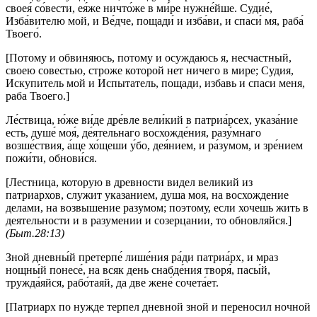
своея́ со́вести, ея́же ничто́же в ми́ре нужне́йше. Судие́,
Изба́вителю мой, и Ве́дче, пощади́ и изба́ви, и спаси́ мя, раба́
Твоего́.
[Потому и обвиняюсь, потому и осуждаюсь я, несчастный,
своею совестью, строже которой нет ничего в мире; Судия,
Искупитель мой и Испытатель, пощади, избавь и спаси меня,
раба Твоего.]
Ле́ствица, ю́же ви́де дре́вле вели́кий в патриа́рсех, указа́ние
есть, душе́ моя́, де́ятельнаго восхожде́ния, разу́мнаго
возше́ствия, а́ще хо́щеши у́бо, дея́нием, и ра́зумом, и зре́нием
пожи́ти, обнови́ся.
[Лестница, которую в древности видел великий из
патриархов, служит указанием, душа моя, на восхождение
делами, на возвышение разумом; поэтому, если хочешь жить в
деятельности и в разумении и созерцании, то обновляйся.]
(Быт.28:13)
Зной дневны́й претерпе́ лише́ния ра́ди патриа́рх, и мраз
нощны́й понесе́, на всяк день снабде́ния творя́, пасы́й,
тружда́яйся, рабо́таяй, да две жене́ сочета́ет.
[Патриарх по нужде терпел дневной зной и переносил ночной