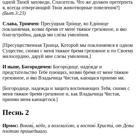
одной Твоей заповеди, Спаситель. Что же должен претерпеть
я, всегда отвергающий Твои животворные повеления?]
(Быт.3:23)
Слава, Троичен:
Пресу́щная Тро́ице, во Еди́нице
покланя́емая, возми́ бре́мя от мене́ тя́жкое грехо́вное, и я́ко
благоутро́бна, даждь ми сле́зы умиле́ния.
[Пресущественная Троица, Которой мы поклоняемся в одном
Существе, сними с меня тяжкое бремя греховное и по Своему
милосердию, даруй мне слезы умиления.]
И ныне, Богородичен:
Богоро́дице, наде́жде и
предста́тельство Тебе́ пою́щих, возми́ бре́мя от мене́ тя́жкое
грехо́вное, и я́ко Влады́чица Чи́стая, ка́ющася приими́ мя.
[Богородице, надежда и защита воспевающих Тебя, сними с
меня тяжкое бремя греховное и, как Владычица Чистая,
приими меня кающегося.]
Песнь 2
Ирмос:
Вонми́, не́бо, и возглаго́лю, и воспою́ Христа́, от Де́вы
пло́тию прише́дшаго.