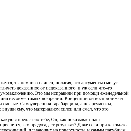
ажется, ты немного наивен, полагая, что аргументы смогут
личать доказанное от недоказанного, и уж если что–то
зно умозаключению. Это мы исправили при помощи еженедельной
дюжина несовместимых воззрений. Концепции он воспринимает
и смелые. Самоуверенная тарабарщина, а не аргументы,
 внуши ему, что материализм силен или смел, что это
 какую я предлагаю тебе, Он, как показывает наш
проснется, кто предугадает результат? Даже если при каком–то
ых переживаний, плавающих на поверхности, и самым пагубным