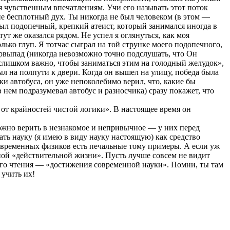
я чувственным впечатлениям. Учи его называть этот поток
не бесплотный дух. Ты никогда не был человеком (в этом —
ыл подопечный, крепкий атеист, который занимался иногда в
ут же оказался рядом. Не успел я оглянуться, как моя
лько глуп. Я тотчас сыграл на той струнке моего подопечного,
нтрвыпад (никогда невозможно точно подслушать, что Он
то слишком важно, чтобы заниматься этим на голодный желудок»,
ыл на полпути к двери. Когда он вышел на улицу, победа была
ки автобуса, он уже непоколебимо верил, что, какие бы
 нем подразумевал автобус и разносчика) сразу покажет, что
 от крайностей чистой логики». В настоящее время он
можно верить в незнакомое и непривычное — у них перед
ать науку (я имею в виду науку настоящую) как средство
современных физиков есть печальные тому примеры. А если уж
нной «действительной жизни». Пусть лучше совсем не видит
йного чтения — «достижения современной науки». Помни, ты там
 учить их!