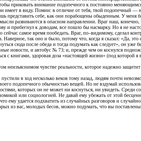
м, чтобы приковать внимание подопечного к постоянно меняющимс
он имеет в виду. Помни: в отличие от тебя, твой подопечный — 
шь представить себе, как они порабощены обыденным. У меня б
 мысли развиваются в опасном направлении. Враг наш, конечно, т
ову и прибегнул к доводам, все пошло бы насмарку. Но я не насто
то сейчас самое время пообедать. Враг, по–видимому, сделал ко
а. Наверное, так оно и было, потому что, когда я сказал: «Да, э
уться сюда после обеда и тогда подумать как следует», он уже б
ные новости, и автобус № 73; и, прежде чем он коснулся поднож
я с книгами, здоровая доза «настоящей жизни» (под которой я в
«том неизъяснимом чувстве реальности, которое надежно защитит
ы пустили в ход несколько веков тому назад, людям почти невоз
 своего подопечного обычностью вещей. Но не вздумай использов
ностями, которых он не может ни коснуться, ни увидеть. Среди 
ономикой или социологией. Не давай ему убежать от этой бесце
о, что ему удается подхватить из случайных разговоров и случа
орых из вас, молодых бесов, можно подумать, что вы поставлены