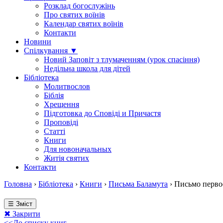
Розклад богослужінь
Про святих воїнів
Календар святих воїнів
Контакти
Новини
Спілкування ▼
Новий Заповіт з тлумаченням (урок спасіння)
Недільна школа для дітей
Бібліотека
Молитвослов
Біблія
Хрещення
Підготовка до Сповіді и Причастя
Проповіді
Статті
Книги
Для новоначальных
Житія святих
Контакти
Головна
›
Бібліотека
›
Книги
›
Письма Баламута
›
Письмо перво
☰ Зміст
✖ Закрити
<<До списку книг