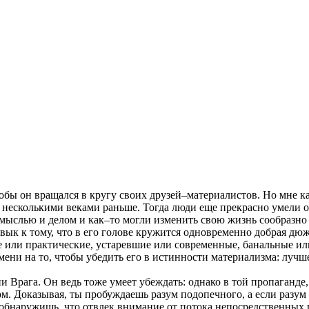
тобы он вращался в кругу своих друзей–материалистов. Но мне к
 несколькими веками раньше. Тогда люди еще прекрасно умели от
жду мыслью и делом и как–то могли изменить свою жизнь сообра
ивык к тому, что в его голове кружится одновременно добрая 
е или практические, устаревшие или современные, банальные ил
мени на то, чтобы убедить его в истинности материализма: лучше
 Врага. Он ведь тоже умеет убеждать: однако в той пропаганде,
м. Доказывая, ты пробуждаешь разум подопечного, а если разум 
ем обнаружишь, что отвлек внимание от потока непосредственн