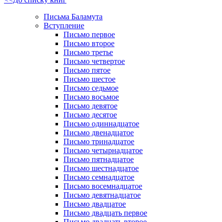
Письма Баламута
Вступление
Письмо первое
Письмо второе
Письмо третье
Письмо четвертое
Письмо пятое
Письмо шестое
Письмо седьмое
Письмо восьмое
Письмо девятое
Письмо десятое
Письмо одиннадцатое
Письмо двенадцатое
Письмо тринадцатое
Письмо четырнадцатое
Письмо пятнадцатое
Письмо шестнадцатое
Письмо семнадцатое
Письмо восемнадцатое
Письмо девятнадцатое
Письмо двадцатое
Письмо двадцать первое
Письмо двадцать второе