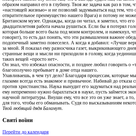
образом направил его в глубину. Твоя же задача как раз в то
«настоящей жизнью» и не позволяй задумываться над тем, что 
отвратительное преимущество нашего Врага) и потому не може
Британском музее. Однажды, когда он читал, я заметил, что его
двадцатилетняя работа начала рушиться. Если бы я потерял гол
которая больше всего была под моим контролем, и намекнул, ч
говорит), то есть дал понять, что эти размышления важнее обед
подопечный заметно повеселел. А когда я добавил: «Лучше верн
за мной. Я показал ему разносчика газет, выкрикивающего днев
странные вещи и мысли ни приходили в голову, когда уединишьс
таких вещей «просто нет».
Он знал, что избежал опасности, и позднее любил говорить о 
благополучно пребывает в доме отца нашего.
Улавливаешь, в чем тут дело? Благодаря процессам, которые м
глазами всегда есть знакомое и привычное. Набивай до отказа
против христианства. Наука вынудит его задуматься над реаль
ему непременно нужно барахтаться в науке, пусть займется эк
научной литературы. Внуши ему, что все это он уже знает, а т
для того, чтобы его обманывать. Судя по высказываниям некот
Твой любящий дядя Баламут.
Святі воїни
Перейти до календаря