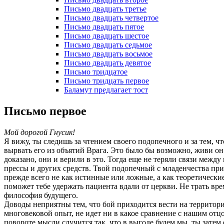
Письмо двадцать третье
Письмо двадцать четвертое
Письмо двадцать пятое
Письмо двадцать шестое
Письмо двадцать седьмое
Письмо двадцать восьмое
Письмо двадцать девятое
Письмо тридцатое
Письмо тридцать первое
Баламут предлагает тост
Письмо первое
Мой дорогой Гнусик!
Я вижу, ты следишь за чтением своего подопечного и за тем, ч
вырвать его из объятий Врага. Это было бы возможно, живи он
доказано, они и верили в это. Тогда еще не теряли связи ме
прессы и других средств. Твой подопечный с младенчества пр
прежде всего не как истинные или ложные, а как теоретически
поможет тебе удержать пациента вдали от церкви. Не трать вре
философия будущего.
Доводы неприятны тем, что бой приходится вести на территории
многовековой опыт, не идет ни в какое сравнение с нашим отцо
повороте мысли случится так, что в выгоде будем мы, ты зат