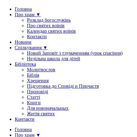
Головна
Про храм ▼
Розклад богослужінь
Про святих воїнів
Календар святих воїнів
Контакти
Новини
Спілкування ▼
Новий Заповіт з тлумаченням (урок спасіння)
Недільна школа для дітей
Бібліотека
Молитвослов
Біблія
Хрещення
Підготовка до Сповіді и Причастя
Проповіді
Статті
Книги
Для новоначальных
Житія святих
Контакти
Головна
Про храм ▼